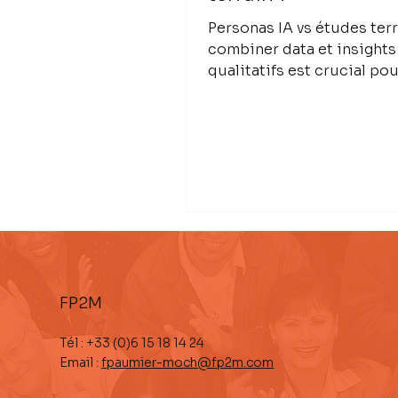
Personas IA vs études terr
combiner data et insights
qualitatifs est crucial po
améliorer l’expérience cli
FP2M
Tél : +33 (0)6 15 18 14 24
Email :
fpaumier-moch@fp2m.com