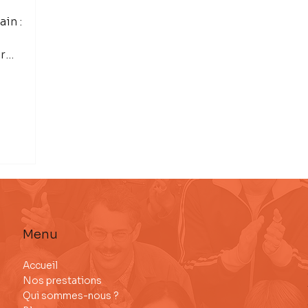
ain :
ur
ent.
Menu
Accueil
Nos prestations
Qui sommes-nous ?