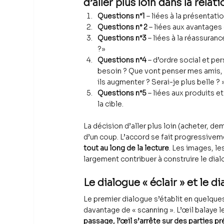
d’aller plus loin dans la relati
Questions n°1
 – liées à la présentati
Questions n° 2
 – liées aux avantages
Questions n°3
 – liées à la réassuran
?»
Questions n°4
 – d’ordre social et pe
besoin ? Que vont penser mes amis, 
ils augmenter ? Serai-je plus belle ? 
Questions n°5
 – liées aux produits e
la cible.
La décision d’aller plus loin (acheter, d
d’un coup. L’accord se fait progressivem
tout au long de la lecture
. Les images, les
largement contribuer à construire le dial
Le dialogue « éclair » et le d
Le premier dialogue s’établit en quelques 
davantage de « scanning ». L’œil balaye l
passage, l’œil s’arrête sur des parties p