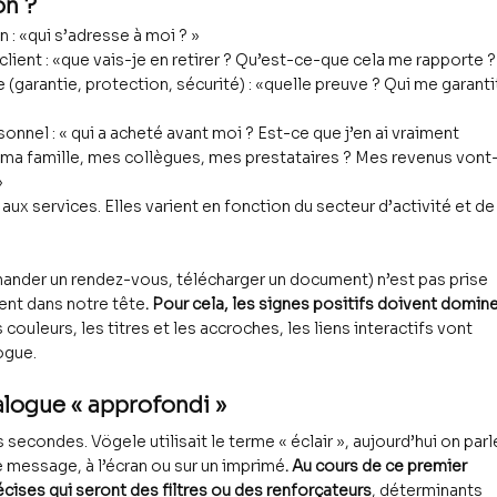
on ?
on : «qui s’adresse à moi ? »
 client : «que vais-je en retirer ? Qu’est-ce-que cela me rapporte 
ce (garantie, protection, sécurité) : «quelle preuve ? Qui me garanti
rsonnel : « qui a acheté avant moi ? Est-ce que j’en ai vraiment 
ma famille, mes collègues, mes prestataires ? Mes revenus vont
»
t aux services. Elles varient en fonction du secteur d’activité et de
emander un rendez-vous, télécharger un document) n’est pas prise 
ent dans notre tête
. Pour cela, les signes positifs doivent domine
 couleurs, les titres et les accroches, les liens interactifs vont 
ogue.
ialogue « approfondi »
secondes. Vögele utilisait le terme « éclair », aujourd’hui on parl
e message, à l’écran ou sur un imprimé
. Au cours de ce premier 
récises qui seront des filtres ou des renforçateurs
, déterminants 