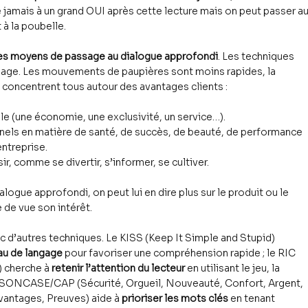
jamais à un grand OUI après cette lecture mais on peut passer au
à la poubelle.
les moyens de passage au dialogue approfondi
. Les techniques 
ssage. Les mouvements de paupières sont moins rapides, la 
concentrent tous autour des avantages clients :
ipale (une économie, une exclusivité, un service…).
nnels en matière de santé, de succès, de beauté, de performance 
entreprise.
sir, comme se divertir, s’informer, se cultiver.
alogue approfondi, on peut lui en dire plus sur le produit ou le 
 de vue son intérêt.
 d’autres techniques. Le KISS (Keep It Simple and Stupid) 
au de langage
 pour favoriser une compréhension rapide ; le RIC 
cherche à 
retenir l’attention du lecteur
 en utilisant le jeu, la 
ice SONCASE/CAP (Sécurité, Orgueil, Nouveauté, Confort, Argent, 
vantages, Preuves) aide à 
prioriser les mots clés
 en tenant 