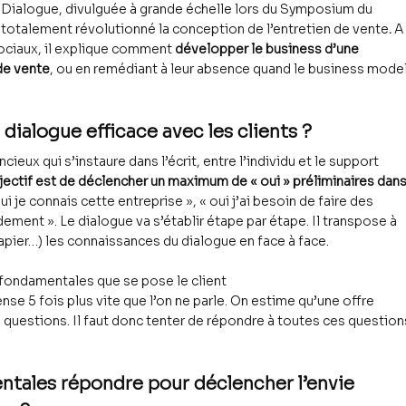
Dialogue, divulguée à grande échelle lors du Symposium du 
 totalement révolutionné la conception de l’entretien de vente
. 
A
sociaux, il explique comment
 développer le business d’une 
de vente
, ou en remédiant à leur absence quand le business model
 dialogue efficace avec les clients ?
ieux qui s’instaure dans l’écrit, entre l’individu et le support 
bjectif est de déclencher un maximum de « oui » préliminaires dans
 oui je connais cette entreprise », « oui j’ai besoin de faire des 
dement ». Le dialogue va s’établir étape par étape. Il transpose à 
r papier…) les connaissances du dialogue en face à face.
ns fondamentales que se pose le client
pense 5 fois plus vite que l’on ne parle. On estime qu’une offre 
 questions. Il faut donc tenter de répondre à toutes ces question
ntales répondre pour déclencher l’envie 