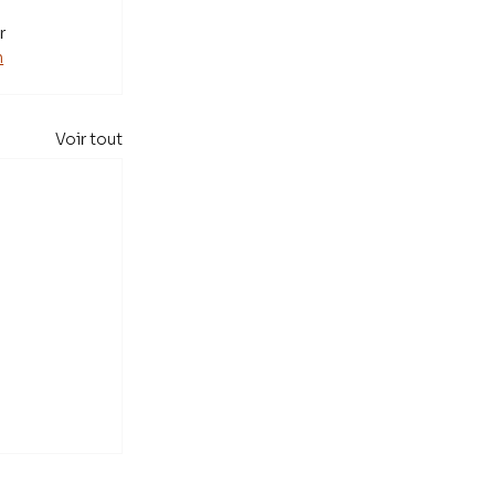
r 
n
Voir tout