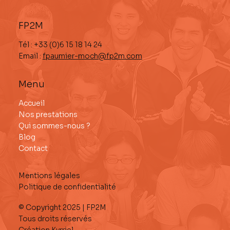
FP2M
Tél : +33 (0)6 15 18 14 24
Email :
fpaumier-moch@fp2m.com
Menu
Persona : pourquoi l'IA ne peut pas
Accueil
remplacer le terrain ?
Nos prestations
Qui sommes-nous ?
Blog
Contact
Mentions légales
Politique de confidentialité
© Copyright 2025 | FP2M
Tous droits réservés
Création Kyrriel