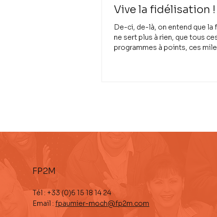
Vive la fidélisation !
De-ci, de-là, on entend que la 
ne sert plus à rien, que tous ce
programmes à points, ces mile
ces petits cadeaux...
FP2M
Tél : +33 (0)6 15 18 14 24
Email :
fpaumier-moch@fp2m.com