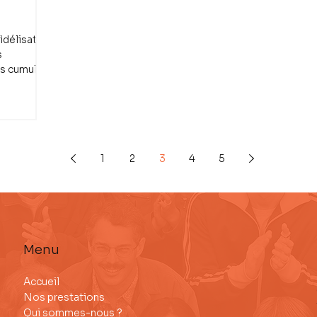
fidélisation
s
s cumulés,
1
2
3
4
5
Menu
Accueil
Nos prestations
Qui sommes-nous ?