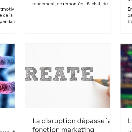
rendement, de remontée, d’achat, de
itmotiv
En
demande . Sans doute par...
e de la
pa
Cependant,
tr
ca
La disruption dépasse la
L
fonction marketing
te pas de
Te