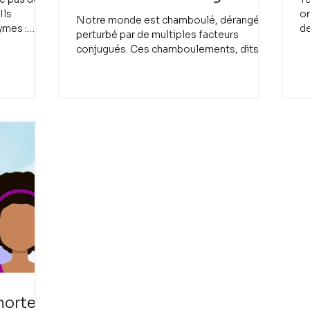
Ils
on
Notre monde est chamboulé, dérangé,
ymes :
de
perturbé par de multiples facteurs
bi
conjugués. Ces chamboulements, dits à
l’anglaise, ces...
morte !